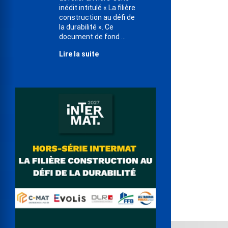
inédit intitulé « La filière
construction au défi de
la durabilité ». Ce
document de fond ...
Lire la suite