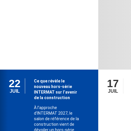
22
17
Ce que révèle le
nouveau hors-série
JUIL
JUIL
INTERMAT sur l’avenir
de la construction
À l’approche
d’INTERMAT 2027, le
salon de référence de la
construction vient de
dévoiler un hors-série