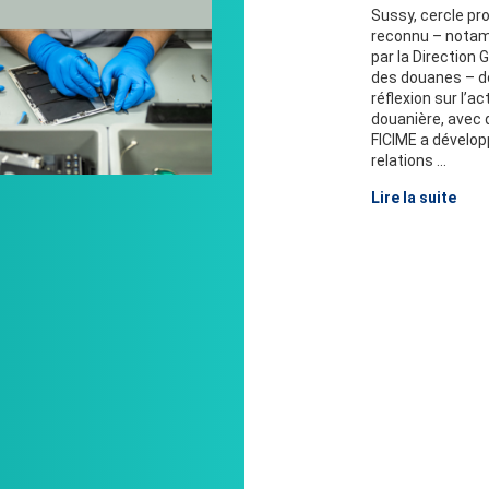
Sussy, cercle pr
reconnu – nota
par la Direction 
des douanes – d
réflexion sur l’ac
douanière, avec 
FICIME a dévelo
relations ...
Lire la suite