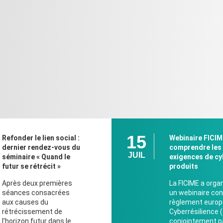
15
Refonder le lien social :
Webinaire FICIM
dernier rendez-vous du
comprendre les 
JUIL
séminaire « Quand le
exigences de cy
futur se rétrécit »
produits
Après deux premières
La FICIME a organ
séances consacrées
un webinaire co
aux causes du
règlement europ
rétrécissement de
Cyberrésilience 
l’horizon futur dans le
conjointement pa