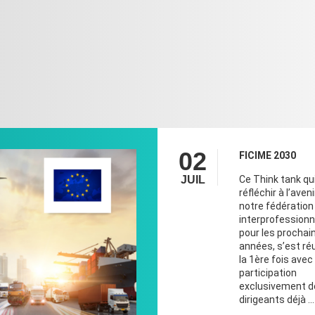
02
FICIME 2030
JUIL
Ce Think tank qui
réfléchir à l’aven
notre fédération
interprofessionn
pour les prochai
années, s’est ré
la 1ère fois avec 
participation
exclusivement d
dirigeants déjà ...