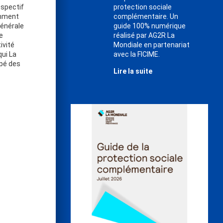
ospectif
protection sociale
mment
complémentaire. Un
Générale
guide 100% numérique
e
réalisé par AG2R La
tivité
Mondiale en partenariat
qui La
avec la FICIME.
ppé des
Lire la suite