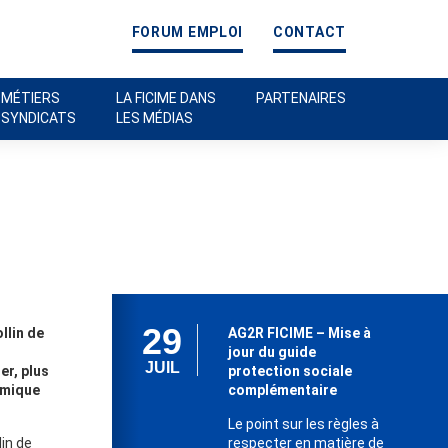
FORUM EMPLOI
CONTACT
 MÉTIERS
LA FICIME DANS
PARTENAIRES
 SYNDICATS
LES MÉDIAS
29
llin de
AG2R FICIME – Mise à
jour du guide
JUIL
er, plus
protection sociale
amique
complémentaire
Le point sur les règles à
lin de
respecter en matière de