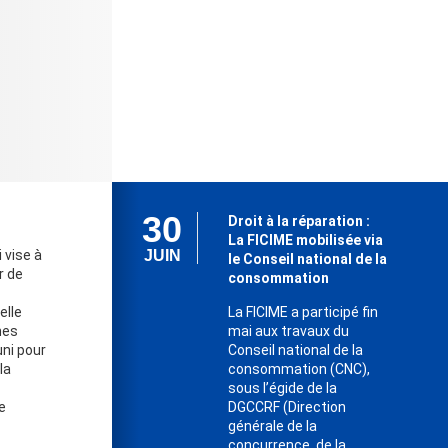
30
Droit à la réparation :
La FICIME mobilisée via
 vise à
JUIN
le Conseil national de la
ir de
consommation
elle
La FICIME a participé fin
nes
mai aux travaux du
uni pour
Conseil national de la
la
consommation (CNC),
sous l’égide de la
e
DGCCRF (Direction
générale de la
concurrence, de la