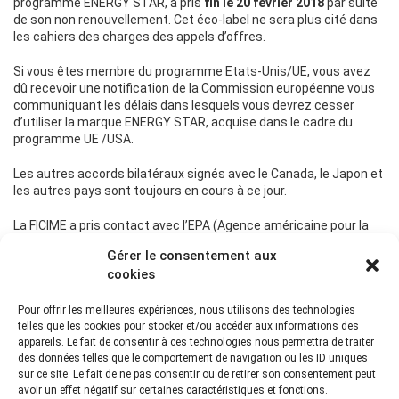
programme ENERGY STAR, a pris
fin le 20 février 2018
par suite
de son non renouvellement. Cet éco-label ne sera plus cité dans
les cahiers des charges des appels d’offres.
Si vous êtes membre du programme Etats-Unis/UE, vous avez
dû recevoir une notification de la Commission européenne vous
communiquant les délais dans lesquels vous devrez cesser
d’utiliser la marque ENERGY STAR, acquise dans le cadre du
programme UE /USA.
Les autres accords bilatéraux signés avec le Canada, le Japon et
les autres pays sont toujours en cours à ce jour.
La FICIME a pris contact avec l’EPA (Agence américaine pour la
protection de l’environnement) pour obtenir des éléments
Gérer le consentement aux
notamment sur le délai d’écoulement des stocks de produits.
cookies
Pour offrir les meilleures expériences, nous utilisons des technologies
telles que les cookies pour stocker et/ou accéder aux informations des
appareils. Le fait de consentir à ces technologies nous permettra de traiter
Actualité précédente
des données telles que le comportement de navigation ou les ID uniques
sur ce site. Le fait de ne pas consentir ou de retirer son consentement peut
Retour aux actualités
avoir un effet négatif sur certaines caractéristiques et fonctions.