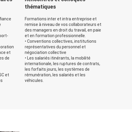
thématiques
fiance
Formations inter et intra entreprise et
e
remise à niveau de vos collaborateurs et
des managers en droit du travail, en paie
port-
et en formation professionnelle.
• Conventions collectives, institutions
boration
représentatives du personnel et
nce et
négociation collective
es de
• Les salariés itinérants, la mobilité
e
internationale, les ruptures de contrats,
les forfaits jours, les systèmes de
SC et
rémunération, les salariés et les
ns
véhicules.